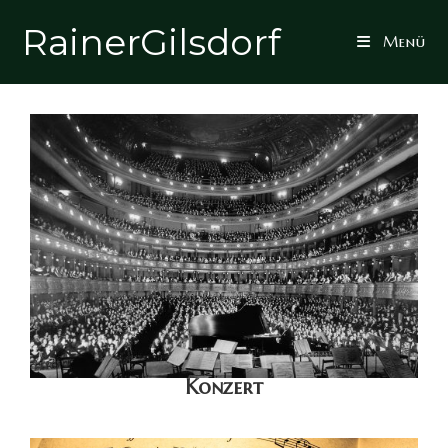
RainerGilsdorf
Menü
Konzert